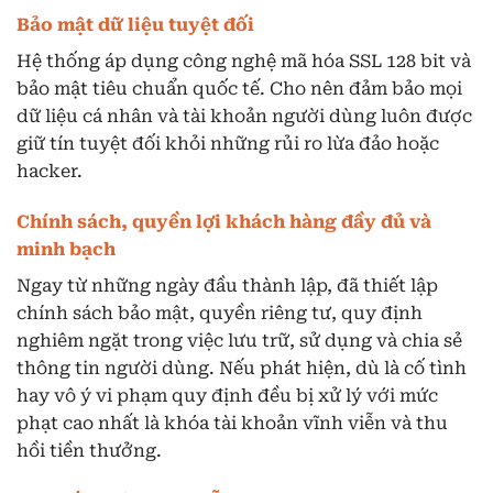
Bảo mật dữ liệu tuyệt đối
Hệ thống áp dụng công nghệ mã hóa SSL 128 bit và
bảo mật tiêu chuẩn quốc tế. Cho nên đảm bảo mọi
dữ liệu cá nhân và tài khoản người dùng luôn được
giữ tín tuyệt đối khỏi những rủi ro lừa đảo hoặc
hacker.
Chính sách, quyền lợi khách hàng đầy đủ và
minh bạch
Ngay từ những ngày đầu thành lập,
đã thiết lập
chính sách bảo mật, quyền riêng tư, quy định
nghiêm ngặt trong việc lưu trữ, sử dụng và chia sẻ
thông tin người dùng. Nếu phát hiện, dù là cố tình
hay vô ý vi phạm quy định đều bị xử lý với mức
phạt cao nhất là khóa tài khoản vĩnh viễn và thu
hồi tiền thưởng.