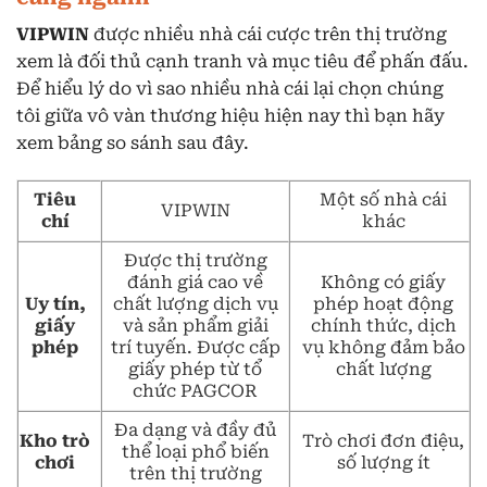
VIPWIN
được nhiều nhà cái cược trên thị trường
xem là đối thủ cạnh tranh và mục tiêu để phấn đấu.
Để hiểu lý do vì sao nhiều nhà cái lại chọn chúng
tôi giữa vô vàn thương hiệu hiện nay thì bạn hãy
xem bảng so sánh sau đây.
Tiêu
Một số nhà cái
VIPWIN
chí
khác
Được thị trường
đánh giá cao về
Không có giấy
Uy tín,
chất lượng dịch vụ
phép hoạt động
giấy
và sản phẩm giải
chính thức, dịch
phép
trí tuyến. Được cấp
vụ không đảm bảo
giấy phép từ tổ
chất lượng
chức PAGCOR
Đa dạng và đầy đủ
Kho trò
Trò chơi đơn điệu,
thể loại phổ biến
chơi
số lượng ít
trên thị trường