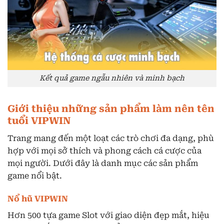
Kết quả game ngẫu nhiên và minh bạch
Giới thiệu những sản phẩm làm nên tên
tuổi VIPWIN
Trang mang đến một loạt các trò chơi đa dạng, phù
hợp với mọi sở thích và phong cách cá cược của
mọi người. Dưới đây là danh mục các sản phẩm
game nổi bật.
Nổ hũ VIPWIN
Hơn 500 tựa game Slot với giao diện đẹp mắt, hiệu