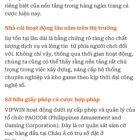
riêng biệt của nền tảng trong hàng ngàn trang cá
cược hiện nay.
Nhà cái hoạt động lâu năm trên thị trường
Sự tồn tại lâu dài là bằng chứng rõ ràng cho chất
lượng dịch vụ và lòng tin từ phía người chơi đối
với
. Không chỉ vậy, thông qua thời gian hoạt động,
chúng ta cũng có thể thấy rằng nền tảng rất chú
trọng trong việc xây dựng, nâng cấp hệ thống
chuyên nghiệp và kho game theo kịp thời đại công
nghệ số.
Sở hữu giấy phép cá cược hợp pháp
VIPWIN hoạt động dưới sự cấp phép và quản lý của
tổ chức PAGCOR (Philippines Amusement and
Gaming Corporation). Đây là cơ quản sát sám cờ
bạc hàng đầu tại Châu Á có trụ sở đặt ở