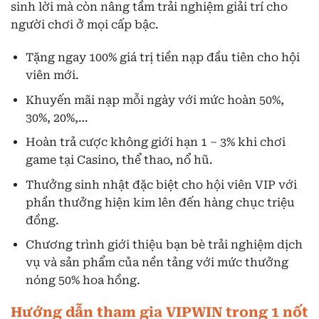
sinh lời mà còn nâng tầm trải nghiệm giải trí cho
người chơi ở mọi cấp bậc.
Tặng ngay 100% giá trị tiền nạp đầu tiên cho hội
viên mới.
Khuyến mãi nạp mỗi ngày với mức hoàn 50%,
30%, 20%,…
Hoàn trả cược không giới hạn 1 – 3% khi chơi
game tại Casino, thể thao, nổ hũ.
Thưởng sinh nhật đặc biệt cho hội viên VIP với
phần thưởng hiện kim lên đến hàng chục triệu
đồng.
Chương trình giới thiệu bạn bè trải nghiệm dịch
vụ và sản phẩm của nền tảng với mức thưởng
nóng 50% hoa hồng.
Hướng dẫn tham gia VIPWIN trong 1 nốt