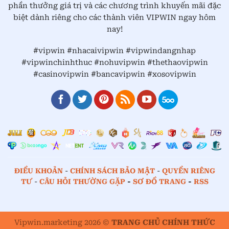
phần thưởng giá trị và các chương trình khuyến mãi đặc
biệt dành riêng cho các thành viên VIPWIN ngay hôm
nay!
#vipwin #nhacaivipwin #vipwindangnhap
#vipwinchinhthuc #nohuvipwin #thethaovipwin
#casinovipwin #bancavipwin #xosovipwin
ĐIỀU KHOẢN
-
CHÍNH SÁCH BẢO MẬT
-
QUYỀN RIÊNG
TƯ
-
CÂU HỎI THƯỜNG GẶP
-
SƠ ĐỒ TRANG
-
RSS
Vipwin.marketing 2026 ©
TRANG CHỦ CHÍNH THỨC