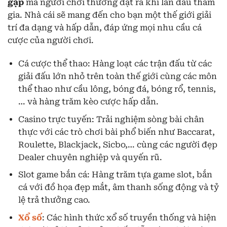
gặp
mà người chơi thường đặt ra khi lần đầu tham
gia. Nhà cái sẽ mang đến cho bạn một thế giới giải
trí đa dạng và hấp dẫn, đáp ứng mọi nhu cầu cá
cược của người chơi.
Cá cược thể thao: Hàng loạt các trận đấu từ các
giải đấu lớn nhỏ trên toàn thế giới cùng các môn
thể thao như cầu lông, bóng đá, bóng rổ, tennis,
… và hàng trăm kèo cược hấp dẫn.
Casino trực tuyến: Trải nghiệm sòng bài chân
thực với các trò chơi bài phổ biến như Baccarat,
Roulette, Blackjack, Sicbo,… cùng các người đẹp
Dealer chuyên nghiệp và quyến rũ.
Slot game bắn cá: Hàng trăm tựa game slot, bắn
cá với đồ họa đẹp mắt, âm thanh sống động và tỷ
lệ trả thưởng cao.
Xổ số
: Các hình thức xổ số truyền thống và hiện