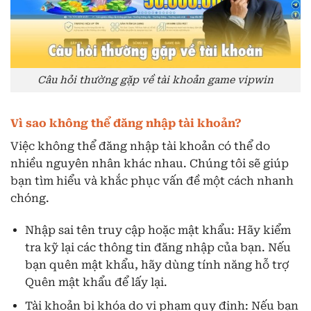
Câu hỏi thường gặp về tài khoản game vipwin
Vì sao không thể đăng nhập tài khoản?
Việc không thể đăng nhập tài khoản có thể do
nhiều nguyên nhân khác nhau. Chúng tôi sẽ giúp
bạn tìm hiểu và khắc phục vấn đề một cách nhanh
chóng.
Nhập sai tên truy cập hoặc mật khẩu: Hãy kiểm
tra kỹ lại các thông tin đăng nhập của bạn. Nếu
bạn quên mật khẩu, hãy dùng tính năng hỗ trợ
Quên mật khẩu để lấy lại.
Tài khoản bị khóa do vi phạm quy định: Nếu bạn