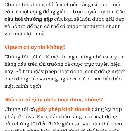
Chúng tôi không chỉ là một nền tảng cá cược, mà
còn là một cộng đồng giải trí trực tuyến uy tín. Các
câu hỏi thường gặp
của bạn sẽ luôn được giải đáp
và hỗ trợ để bạn có thể cá cược trực tuyến nhanh
và thuận lợi nhất.
Vipwin có uy tín không?
Chúng tôi tự hào là một trong những nhà cái uy tín
hàng đầu trên thị trường cá cược trực tuyến hiện
nay. Sở hữu giấy phép hoạt động, cộng đồng người
chơi đông đảo và công nghệ cá cược đảm bảo bảo
mật, minh bạch.
Nhà cái có giấy phép hoạt động không?
Chúng tôi có
giấy phép kinh doanh
đăng ký hợp
pháp ở Costa Rica, đảm bảo rằng mọi hoạt động
của chúng tôi đều được giám sát và tuân thủ theo