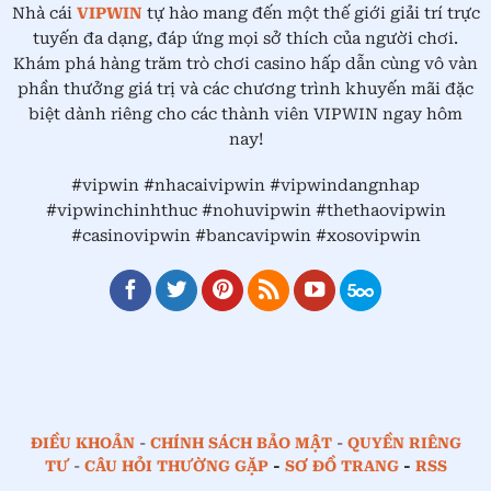
Nhà cái
VIPWIN
tự hào mang đến một thế giới giải trí trực
tuyến đa dạng, đáp ứng mọi sở thích của người chơi.
Khám phá hàng trăm trò chơi casino hấp dẫn cùng vô vàn
phần thưởng giá trị và các chương trình khuyến mãi đặc
biệt dành riêng cho các thành viên VIPWIN ngay hôm
nay!
#vipwin #nhacaivipwin #vipwindangnhap
#vipwinchinhthuc #nohuvipwin #thethaovipwin
#casinovipwin #bancavipwin #xosovipwin
ĐIỀU KHOẢN
-
CHÍNH SÁCH BẢO MẬT
-
QUYỀN RIÊNG
TƯ
-
CÂU HỎI THƯỜNG GẶP
-
SƠ ĐỒ TRANG
-
RSS