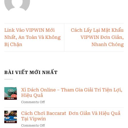
Link Vào VIPWIN Mới
Cách Lấy Lại Mật Khẩu
Nhất, An Toàn Và Không
VIPWIN Đơn Giản,
Bị Chặn
Nhanh Chóng
BÀI VIẾT MỚI NHẤT
Xì Dách Online – Tham Gia Giải Trí Tiện Lợi,
Hiệu Quả
on
Comments Off
Xì
Dách
Cách Chơi Baccarat Đơn Giản Và Hiệu Quả
Online
Tại Vipwin
–
on
Comments Off
Tham