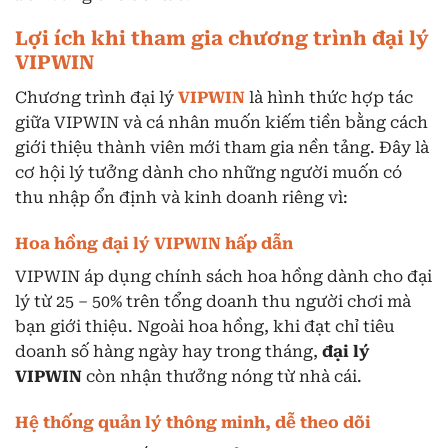
Lợi ích khi tham gia chương trình đại lý
VIPWIN
Chương trình đại lý
VIPWIN
là hình thức hợp tác
giữa VIPWIN và cá nhân muốn kiếm tiền bằng cách
giới thiệu thành viên mới tham gia nền tảng. Đây là
cơ hội lý tưởng dành cho những người muốn có
thu nhập ổn định và kinh doanh riêng vì:
Hoa hồng đại lý VIPWIN hấp dẫn
VIPWIN áp dụng chính sách hoa hồng dành cho đại
lý từ 25 – 50% trên tổng doanh thu người chơi mà
bạn giới thiệu. Ngoài hoa hồng, khi đạt chỉ tiêu
doanh số hàng ngày hay trong tháng,
đại lý
VIPWIN
còn nhận thưởng nóng từ nhà cái.
Hệ thống quản lý thông minh, dễ theo dõi